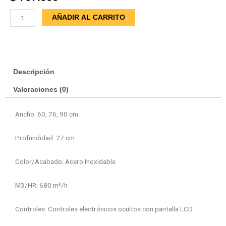
Campana
AÑADIR AL CARRITO
ELICA
TT
14
cantidad
Descripción
Valoraciones (0)
Ancho: 60, 76, 90 cm
Profundidad: 27 cm
Color/Acabado: Acero Inoxidable
M3/HR: 680 m³/h
Controles: Controles electrónicos ocultos con pantalla LCD