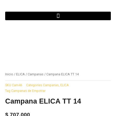
Ir
al
contenido
Inicio
/
ELICA
/
Campanas
/ Campana ELICA TT 14
SKU
Cam46
Categories
Campanas
,
ELICA
Tag
Campanas de Empotrar
Campana ELICA TT 14
$
707.000