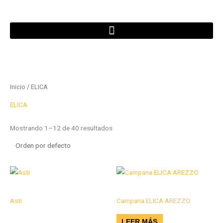
Ir
al
contenido
Inicio
/ ELICA
ELICA
Mostrando 1–12 de 40 resultados
Campana Empotrada
Campanas
Asti
Campana ELICA AREZZO
$
2.128.000
LEER MÁS