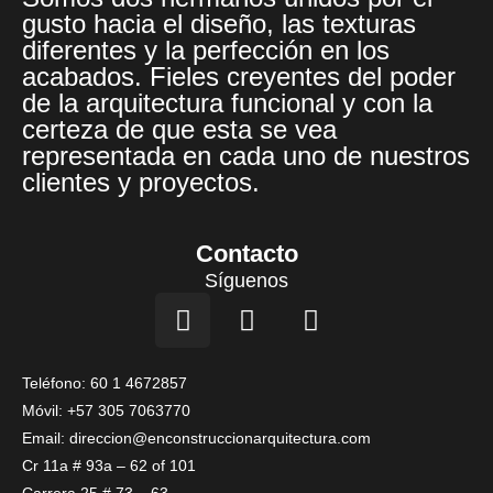
gusto hacia el diseño, las texturas
diferentes y la perfección en los
acabados. Fieles creyentes del poder
de la arquitectura funcional y con la
certeza de que esta se vea
representada en cada uno de nuestros
clientes y proyectos.
Contacto
Síguenos
I
F
L
n
a
i
s
c
n
t
e
k
Teléfono: 60 1 4672857
a
b
e
Móvil: +57 305 7063770
g
o
d
Email: direccion@enconstruccionarquitectura.com
r
o
i
Cr 11a # 93a – 62 of 101