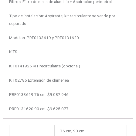
Filtros: Filtro de malla de aluminio + Aspiración perimetral
Tipo de instalación: Aspirante, kit recirculante se vende por
separado
Modelos: PRF0133619 y PRF0131620
KITS:
KIT0141925 KIT recirculante (opcional)
KIT02785 Extensión de chimenea
PRF0133619 76 cm: $9.087.946
PRF0131620 90 cm: $9.625.077
Tamaño
76 cm, 90 cm