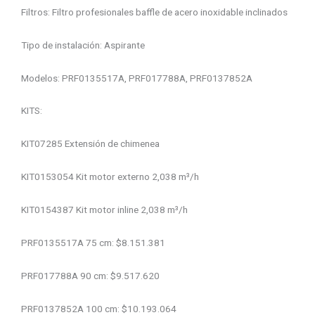
Filtros: Filtro profesionales baffle de acero inoxidable inclinados
Tipo de instalación: Aspirante
Modelos: PRF0135517A, PRF017788A, PRF0137852A
KITS:
KIT07285 Extensión de chimenea
KIT0153054 Kit motor externo 2,038 m³/h
KIT0154387 Kit motor inline 2,038 m³/h
PRF0135517A 75 cm: $8.151.381
PRF017788A 90 cm: $9.517.620
PRF0137852A 100 cm: $10.193.064