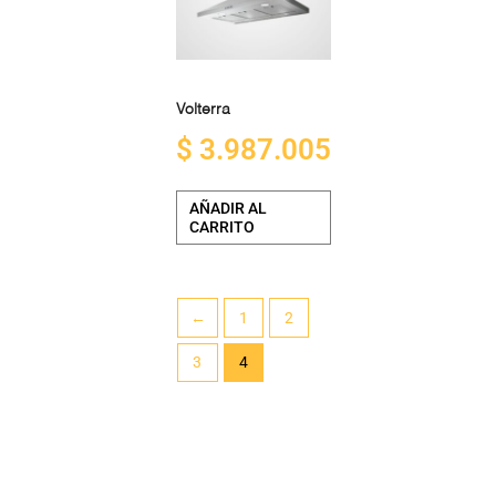
Campana de pared
Volterra
$
3.987.005
AÑADIR AL
CARRITO
←
1
2
3
4