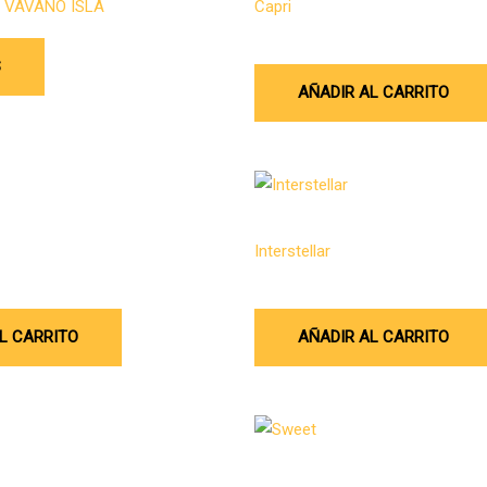
 VAVANO ISLA
Capri
$
8.935.920
S
AÑADIR AL CARRITO
Campana Diseno
Interstellar
$
25.089.865
L CARRITO
AÑADIR AL CARRITO
Campana de pared