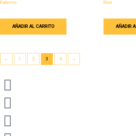
Palermo
Rise
$
3.440.052
$
8.509.861
AÑADIR AL CARRITO
AÑADIR A
←
1
2
3
4
→