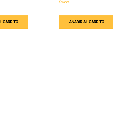
Sweet
$
6.575.369
L CARRITO
AÑADIR AL CARRITO