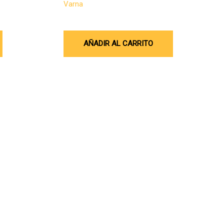
Varna
$
5.077.873
AÑADIR AL CARRITO