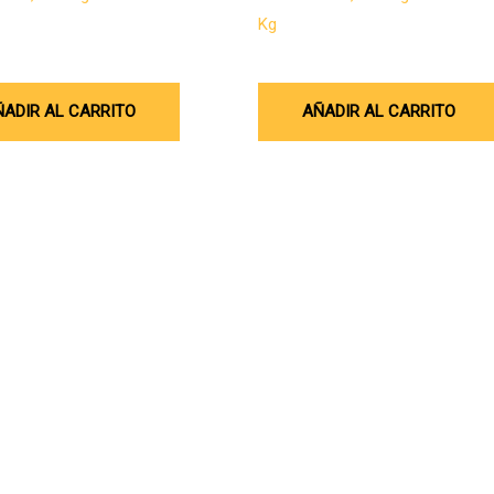
Kg
0
$
162.500
ÑADIR AL CARRITO
AÑADIR AL CARRITO