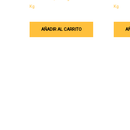
Kg
Kg
$
241.700
$
404.00
AÑADIR AL CARRITO
A