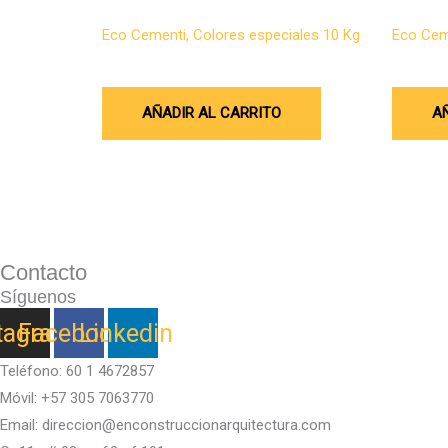
Microcemento
Microcem
Eco Cementi, Colores especiales 10 Kg
Eco Ceme
$
299.700
$
488.75
AÑADIR AL CARRITO
A
Contacto
Síguenos
tagram
Facebook
Linkedin
Teléfono: 60 1 4672857
Móvil: +57 305 7063770
Email: direccion@enconstruccionarquitectura.com