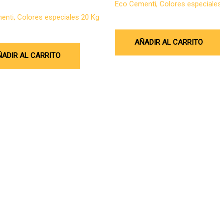
Eco Cementi, Colores especiale
ento
nti, Colores especiales 20 Kg
$
186.900
0
AÑADIR AL CARRITO
ÑADIR AL CARRITO