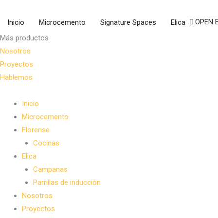
Ir
al
OPEN 
Inicio
Microcemento
Signature Spaces
Elica
contenido
Más productos
Nosotros
Proyectos
Hablemos
Inicio
Microcemento
Florense
Cocinas
Elica
Campanas
Parrillas de inducción
Nosotros
Proyectos