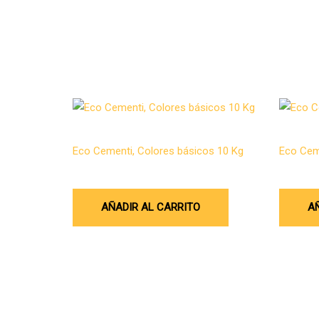
Microcemento
Microcem
Eco Cementi, Colores básicos 10 Kg
Eco Cem
$
270.900
$
444.20
AÑADIR AL CARRITO
A