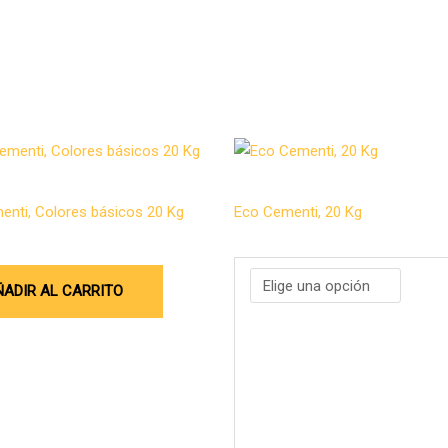
Price
range:
$ 425.000
ento
2025 EC
through
enti, Colores básicos 20 Kg
Eco Cementi, 20 Kg
$ 514.200
0
$
425.000
–
$
514.200
ÑADIR AL CARRITO