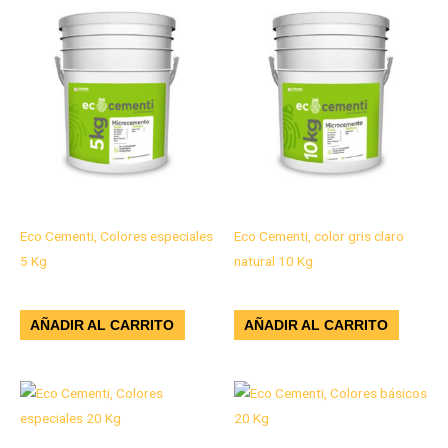
Microcemento
Microcemento
Eco Cementi, Colores especiales
Eco Cementi, color gris claro
5 Kg
natural 10 Kg
$
186.900
$
241.700
AÑADIR AL CARRITO
AÑADIR AL CARRITO