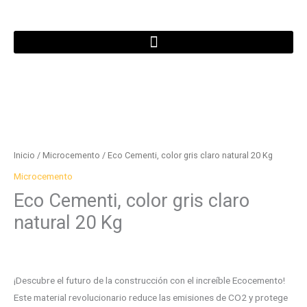
Ir
al
contenido
Eco
Cementi,
color
Inicio
/
Microcemento
/ Eco Cementi, color gris claro natural 20 Kg
gris
Microcemento
claro
Eco Cementi, color gris claro
natural
natural 20 Kg
20
Kg
$
404.000
cantidad
¡Descubre el futuro de la construcción con el increíble Ecocemento!
Este material revolucionario reduce las emisiones de CO2 y protege