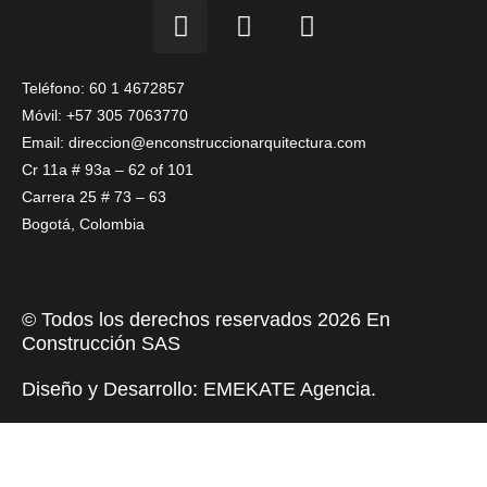
I
F
L
n
a
i
s
c
n
t
e
k
Teléfono: 60 1 4672857
a
b
e
Móvil: +57 305 7063770
g
o
d
Email: direccion@enconstruccionarquitectura.com
r
o
i
Cr 11a # 93a – 62 of 101
a
k
n
Carrera 25 # 73 – 63
m
Bogotá, Colombia
© Todos los derechos reservados 2026 En
Construcción SAS
Diseño y Desarrollo:
EMEKATE Agencia
.