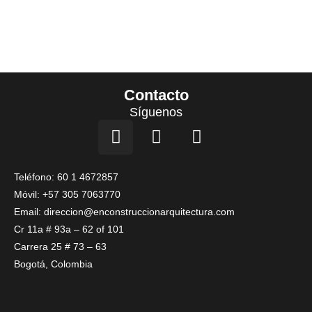
Contacto
Síguenos
I
F
L
n
a
i
s
c
n
t
e
k
Teléfono: 60 1 4672857
a
b
e
Móvil: +57 305 7063770
g
o
d
Email: direccion@enconstruccionarquitectura.com
r
o
i
Cr 11a # 93a – 62 of 101
a
k
n
Carrera 25 # 73 – 63
m
Bogotá, Colombia