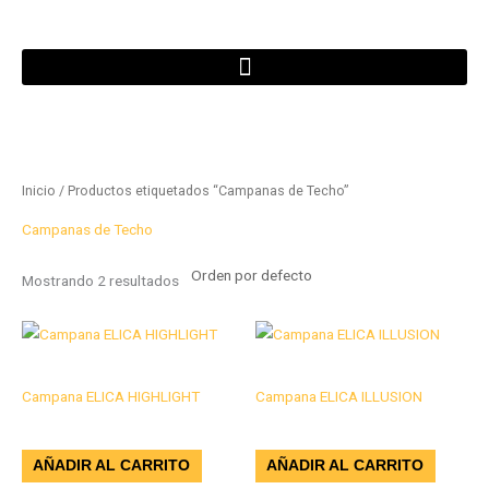
Ir
al
contenido
Inicio
/ Productos etiquetados “Campanas de Techo”
Campanas de Techo
Mostrando 2 resultados
Campanas
Campanas
Campana ELICA HIGHLIGHT
Campana ELICA ILLUSION
$
19.018.000
$
19.018.000
AÑADIR AL CARRITO
AÑADIR AL CARRITO