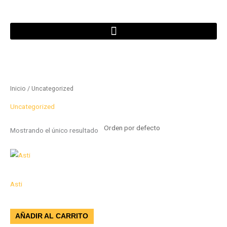
Ir
al
contenido
Inicio
/ Uncategorized
Uncategorized
Mostrando el único resultado
Campana Empotrada
Asti
$
2.128.000
AÑADIR AL CARRITO