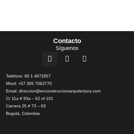
Contacto
Síguenos
I
F
L
n
a
i
s
c
n
t
e
k
Teléfono: 60 1 4672857
a
b
e
Móvil: +57 305 7063770
g
o
d
Email: direccion@enconstruccionarquitectura.com
r
o
i
Cr 11a # 93a – 62 of 101
a
k
n
Carrera 25 # 73 – 63
m
Bogotá, Colombia