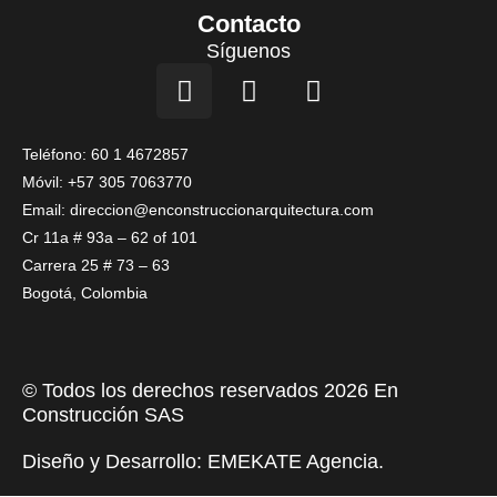
Contacto
Síguenos
I
F
L
n
a
i
s
c
n
t
e
k
Teléfono: 60 1 4672857
a
b
e
Móvil: +57 305 7063770
g
o
d
Email: direccion@enconstruccionarquitectura.com
r
o
i
Cr 11a # 93a – 62 of 101
a
k
n
Carrera 25 # 73 – 63
m
Bogotá, Colombia
© Todos los derechos reservados 2026 En
Construcción SAS
Diseño y Desarrollo:
EMEKATE Agencia
.