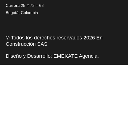
a
k
n
Carrera 25 # 73 – 63
m
Bogotá, Colombia
© Todos los derechos reservados 2026 En
Construcción SAS
Diseño y Desarrollo:
EMEKATE Agencia
.