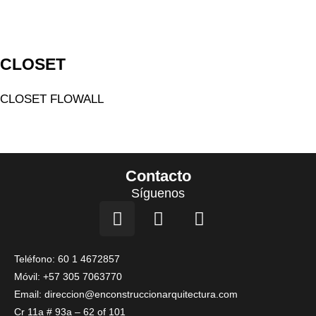
CLOSET
CLOSET FLOWALL
Contacto
Síguenos
I
F
L
n
a
i
s
c
n
t
e
k
Teléfono: 60 1 4672857
a
b
e
Móvil: +57 305 7063770
g
o
d
Email: direccion@enconstruccionarquitectura.com
r
o
i
Cr 11a # 93a – 62 of 101