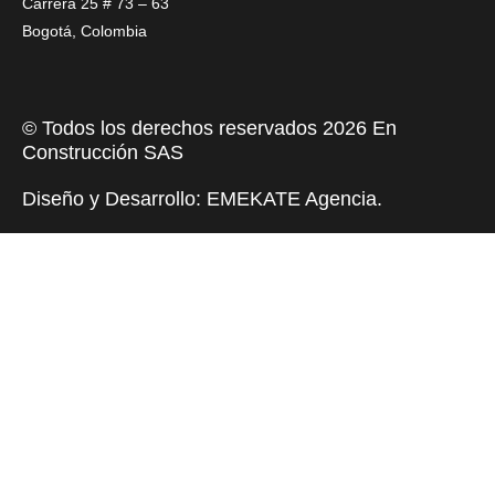
a
k
n
Carrera 25 # 73 – 63
m
Bogotá, Colombia
© Todos los derechos reservados 2026 En
Construcción SAS
Diseño y Desarrollo:
EMEKATE Agencia
.