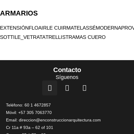
ARMARIOS
EXTENSIÓN
FLOAIR
LE CUIR
MATELASSÉ
MODERNA
PRO
SOTTILE_VETRATA
TRELLIS
TRAMAS CUERO
Contacto
Síguenos
I
F
L
n
a
i
s
c
n
t
e
k
Teléfono: 60 1 4672857
a
b
e
Móvil: +57 305 7063770
g
o
d
Email: direccion@enconstruccionarquitectura.com
r
o
i
Cr 11a # 93a – 62 of 101