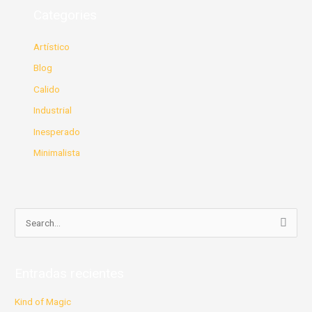
Categories
Artístico
Blog
Calido
Industrial
Inesperado
Minimalista
B
u
s
Entradas recientes
c
a
Kind of Magic