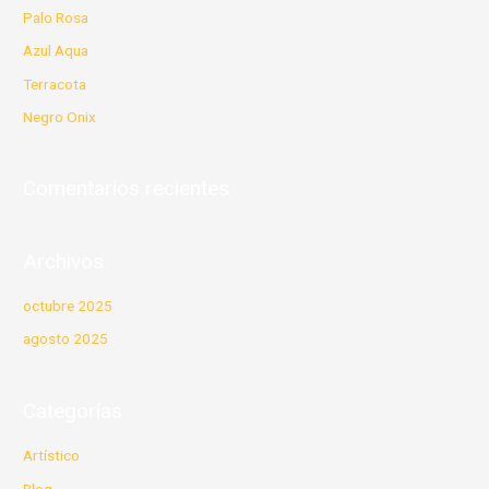
r
Palo Rosa
p
Azul Aqua
o
Terracota
r
Negro Onix
:
Comentarios recientes
Archivos
octubre 2025
agosto 2025
Categorías
Artístico
Blog