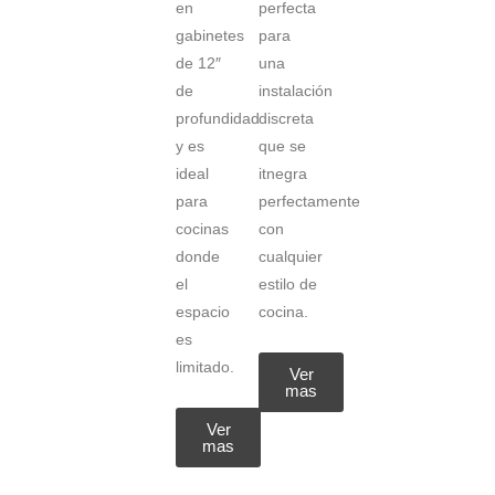
en
perfecta
gabinetes
para
de 12″
una
de
instalación
profundidad
discreta
y es
que se
ideal
itnegra
para
perfectamente
cocinas
con
donde
cualquier
el
estilo de
espacio
cocina.
es
limitado.
Ver
mas
Ver
mas